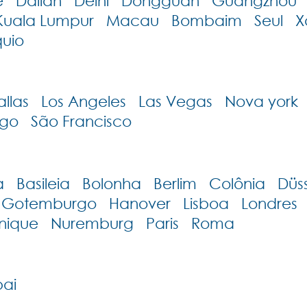
 Dalian Delhi Dongguan Guangzhou C
Kuala Lumpur Macau Bombaim Seul X
uio
las Los Angeles Las Vegas Nova york 
ego São Francisco
Basileia Bolonha Berlim Colônia Düsse
n Gotemburgo Hanover Lisboa Londre
nique Nuremburg Paris Roma
ai