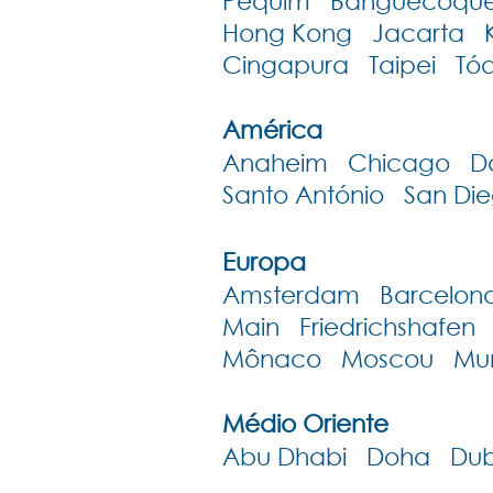
Pequim Banguecoque
Hong Kong Jacarta 
Cingapura Taipei Tóq
América
Anaheim Chicago Dal
Santo António San Di
Europa
Amsterdam Barcelona 
Main Friedrichshafe
Mônaco Moscou
Mu
Médio Oriente
Abu Dhabi Doha Dub