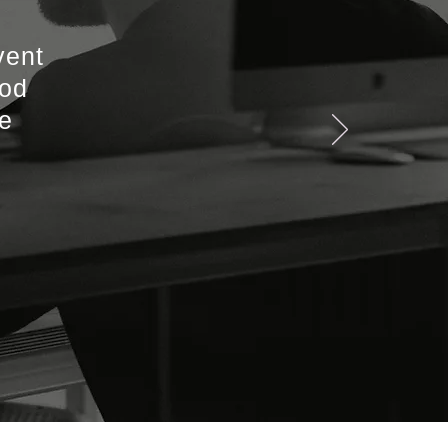
vent
ood
he