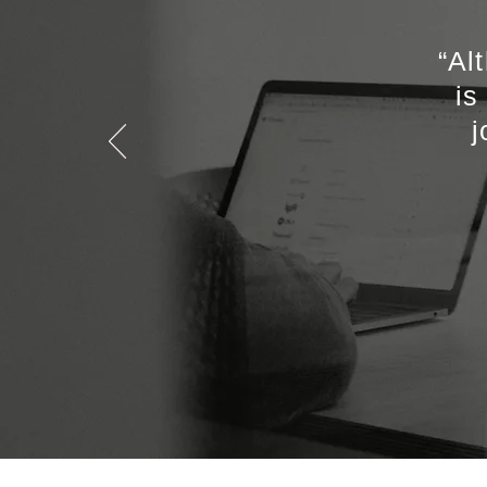
“Al
is
j