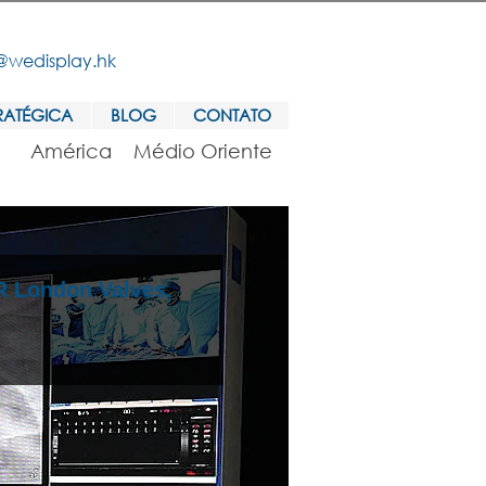
@wedisplay.hk
RATÉGICA
BLOG
CONTATO
América
Médio Oriente
R London Valves,