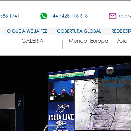
3588 1741
+44 7428 118 618
sales
O QUE A WE JÁ FEZ
COBERTURA GLOBAL
REDE EST
GALERIA
Mundo
Europa
Ásia
Meril, PC
London