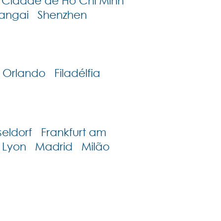
idade de Ho Chi Minh
angai Shenzhen
Orlando Filadélfia
ldorf Frankfurt am
s Lyon Madrid Milão